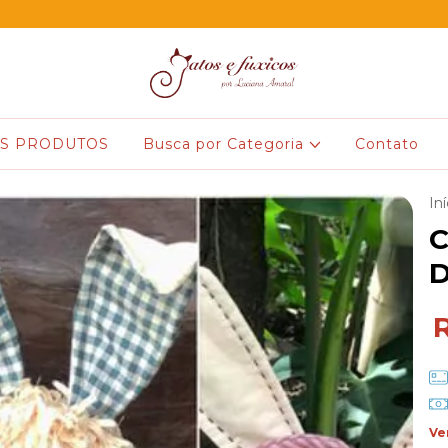
S PRODUTOS
Busca por Categoria
Contato
Iní
C
D
Ve