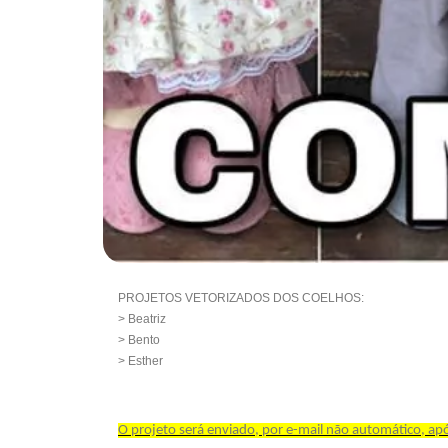
PROJETOS VETORIZADOS DOS COELHOS:
> Beatriz
> Bento
> Esther
O projeto será enviado, por e-mail não automático, a