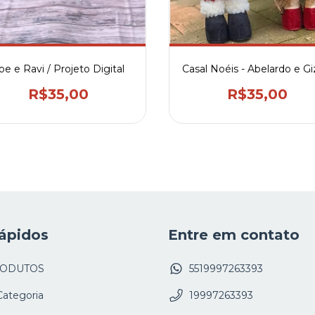
oe e Ravi / Projeto Digital
Casal Noéis - Abelardo e Gi
R$35,00
R$35,00
ápidos
Entre em contato
RODUTOS
5519997263393
Categoria
19997263393