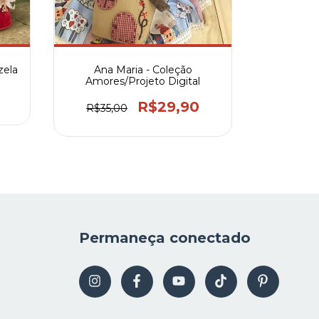
zela
Ana Maria - Coleção
Combo -
Amores/Projeto Digital
R$29,90
R$35,00
2
x de
Permaneça conectado