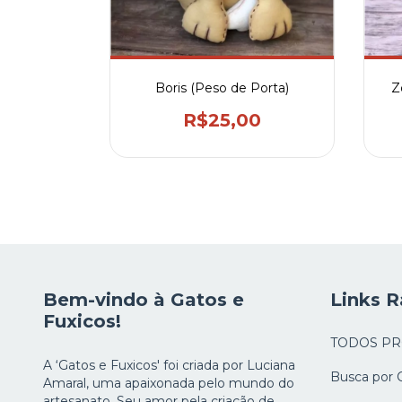
eira
Boris (Peso de Porta)
Z
0
R$25,00
Bem-vindo à Gatos e
Links R
Fuxicos!
TODOS P
A ‘Gatos e Fuxicos' foi criada por Luciana
Busca por 
Amaral, uma apaixonada pelo mundo do
artesanato. Seu amor pela criação de