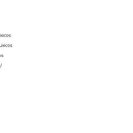
xicos
uxicos
os
/