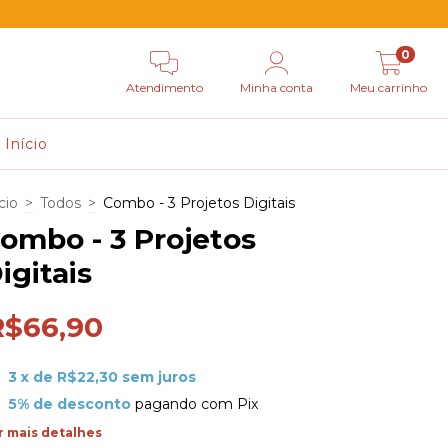
0
Atendimento
Minha conta
Meu carrinho
Início
cio
>
Todos
>
Combo - 3 Projetos Digitais
ombo - 3 Projetos
igitais
R$66,90
3
x de
R$22,30
sem juros
5% de desconto
pagando com Pix
r mais detalhes