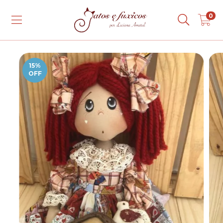
0
15
%
OFF